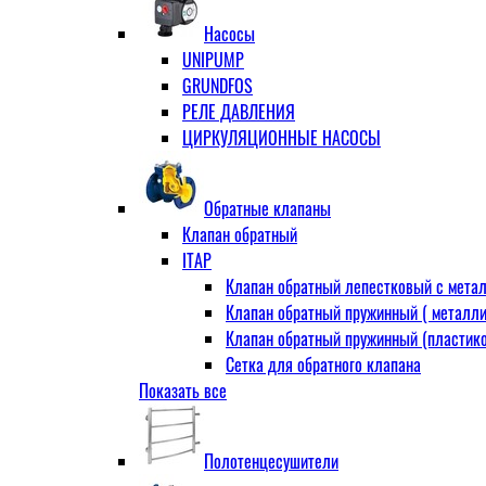
Муфта переходная
Насосы
Ниппель прямой
UNIPUMP
Ниппель-переходник
GRUNDFOS
Переходник ВН
РЕЛЕ ДАВЛЕНИЯ
Переходник НВ (футорка)
ЦИРКУЛЯЦИОННЫЕ НАСОСЫ
Сгон
НР-НР
Прямой
Обратные клапаны
Угловой
Клапан обратный
Тройник
ITAP
Тройник переходной
Клапан обратный лепестковый с метал
Тройник равный
Клапан обратный пружинный ( металли
Угольник
Клапан обратный пружинный (пластико
ВВ
Сетка для обратного клапана
ВН
Показать все
VALTEC
НР
АДЛ
Удлинитель
CV16 Корпус-чугун , диск-нерж PN16 Т
Удлинитель потока для радиатора
Полотенцесушители
RD30 Корпус/диск - чугун РN16 (Тмакс
Штуцер для присодинения шланга