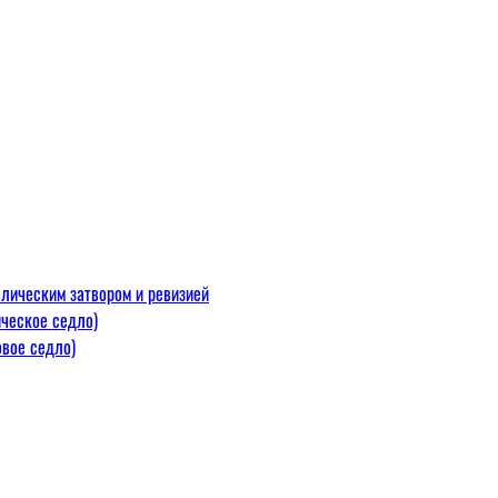
лическим затвором и ревизией
ческое седло)
вое седло)
макс=110
 300 С)