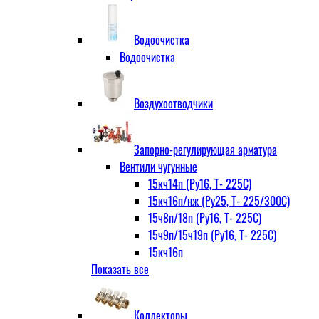
Водоочистка
Водоочистка
Воздухоотводчики
Запорно-регулирующая арматура
Вентили чугунные
15кч14п (Ру16, Т- 225С)
15кч16п/нж (Ру25, Т- 225/300С)
15ч8п/18п (Ру16, Т- 225С)
15ч9п/15ч19п (Ру16, Т- 225С)
15кч16п
Показать все
нж Ру25, Т- 225
300С
15ч9п
Коллекторы