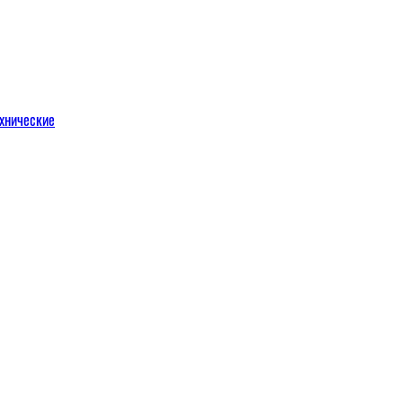
хнические
м
льных порталов
льных порталов