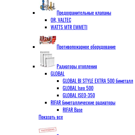
ЗОП ГРАНЛОК
Штуцер с накидной гайкой для счётчи
ЧАЗ (двухдисковые)
Предохранительные клапаны
OR, VALTEC
WATTS MTR EMMETI
Противопожарное оборудование
Радиаторы отопления
GLOBAL
GLOBAL BI STYLE EXTRA 500 биметалл
GLOBAL Iseo 500
GLOBAL ISEO-350
RIFAR биметаллические радиаторы
RIFAR Base
Показать все
RIFAR Base 200
RIFAR Base 350
RIFAR Base 500