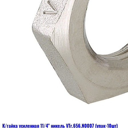
К/гайка усиленная 11/4" никель VTr.656.N0007 (упак-10шт)