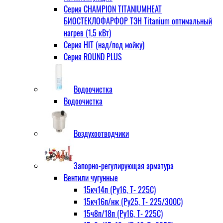
Серия CHAMPION TITANIUMHEAT
БИОСТЕКЛОФАРФОР ТЭН Titanium оптимальный
нагрев (1,5 кВт)
Серия HIT (над/под мойку)
Серия ROUND PLUS
Водоочистка
Водоочистка
Воздухоотводчики
Запорно-регулирующая арматура
Вентили чугунные
15кч14п (Ру16, Т- 225С)
15кч16п/нж (Ру25, Т- 225/300С)
15ч8п/18п (Ру16, Т- 225С)