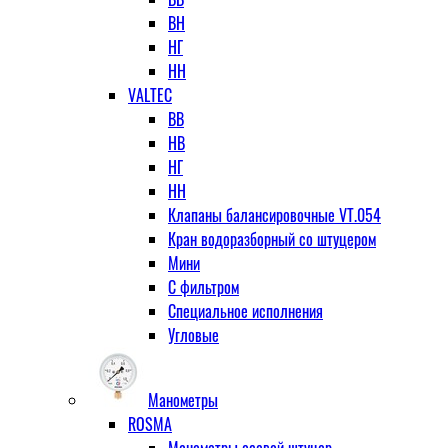
ВН
НГ
НН
VALTEC
ВВ
НВ
НГ
НН
Клапаны балансировочные VT.054
Кран водоразборный со штуцером
Мини
С фильтром
Специальное исполнения
Угловые
Манометры
ROSMA