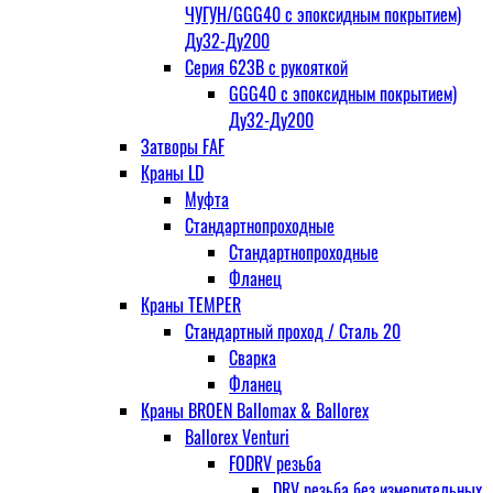
ЧУГУН/GGG40 с эпоксидным покрытием)
Ду32-Ду200
Серия 623В с рукояткой
GGG40 с эпоксидным покрытием)
Ду32-Ду200
Затворы FAF
Краны LD
Муфта
Стандартнопроходные
Стандартнопроходные
Фланец
Краны TEMPER
Стандартный проход / Cталь 20
Сварка
Фланец
Краны BROEN Ballomax & Ballorex
Ballorex Venturi
FODRV резьба
DRV резьба без измерительных