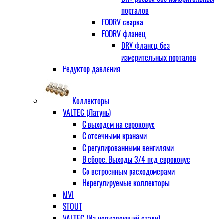
порталов
FODRV сварка
FODRV фланец
DRV фланец без
измерительных порталов
Редуктор давления
Коллекторы
VALTEC (Латунь)
С выходом на евроконус
С отсечными кранами
С регулированными вентилями
В сборе. Выходы 3/4 под евроконус
Со встроенным расходомерами
Нерегулируемые коллекторы
MVI
STOUT
VALTEC (Из нержавеющий стали)