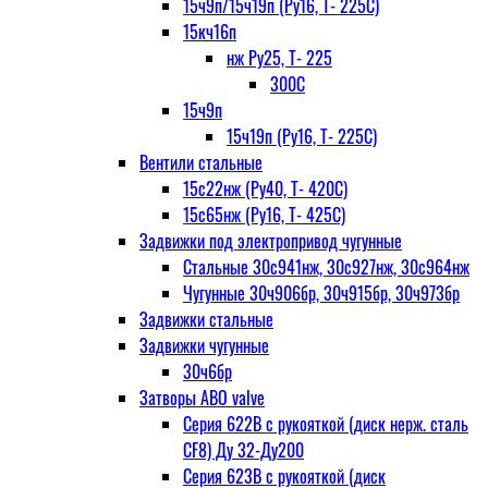
15ч9п/15ч19п (Ру16, Т- 225С)
15кч16п
нж Ру25, Т- 225
300С
15ч9п
15ч19п (Ру16, Т- 225С)
Вентили стальные
15с22нж (Ру40, Т- 420С)
15с65нж (Ру16, Т- 425С)
Задвижки под электропривод чугунные
Стальные 30с941нж, 30с927нж, 30с964нж
Чугунные 30ч906бр, 30ч915бр, 30ч973бр
Задвижки стальные
Задвижки чугунные
30ч6бр
Затворы ABO valve
Серия 622В с рукояткой (диск нерж. сталь
CF8) Ду 32-Ду200
Серия 623В с рукояткой (диск