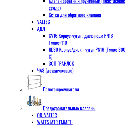
Клапан обратный пружинный (пластиковое
седло)
Сетка для обратного клапана
VALTEC
АДЛ
CV16 Корпус-чугун , диск-нерж PN16
Тмакс=110
RD30 Корпус/диск - чугун РN16 (Тмакс 300
С)
ЗОП ГРАНЛОК
ЧАЗ (двухдисковые)
Полотенцесушители
Предохранительные клапаны
OR, VALTEC
WATTS MTR EMMETI