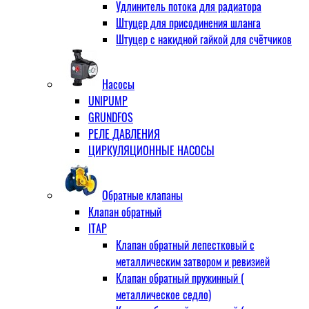
Удлинитель потока для радиатора
Штуцер для присодинения шланга
Штуцер с накидной гайкой для счётчиков
Насосы
UNIPUMP
GRUNDFOS
РЕЛЕ ДАВЛЕНИЯ
ЦИРКУЛЯЦИОННЫЕ НАСОСЫ
Обратные клапаны
Клапан обратный
ITAP
Клапан обратный лепестковый с
металлическим затвором и ревизией
Клапан обратный пружинный (
металлическое седло)