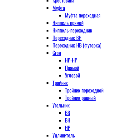
Крестовина
Муфта
Муфта переходная
Ниппель прямой
Ниппель-переходник
Переходник ВН
Переходник НВ (футорка)
Сгон
НР-НР
Прямой
Угловой
Тройник
Тройник переходной
Тройник равный
Угольник
ВВ
ВН
НР
Удлинитель