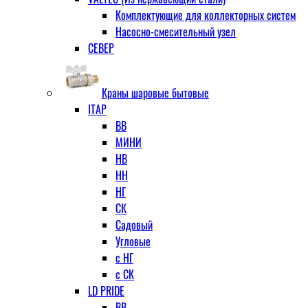
Комплектующие для коллекторных систем
Насосно-смесительный узел
СЕВЕР
Краны шаровые бытовые
ITAP
ВВ
МИНИ
НВ
НН
НГ
СК
Садовый
Угловые
с НГ
с СК
LD PRIDE
ВВ