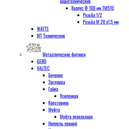
общетехнические
Корпус Ф 100 мм ТМ510
Резьба 1/2
Резьба М 20 х1,5 мм
WATTS
МТ Технические
Металлические фитинги
GEBO
VALTEC
Бочонок
Заглушка
Гайка
Усиленная
Крестовина
Муфта
Муфта переходная
Ниппель прямой