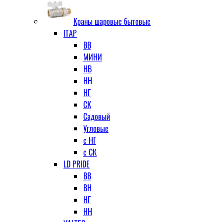
Краны шаровые бытовые
ITAP
ВВ
МИНИ
НВ
НН
НГ
СК
Садовый
Угловые
с НГ
с СК
LD PRIDE
ВВ
ВН
НГ
НН