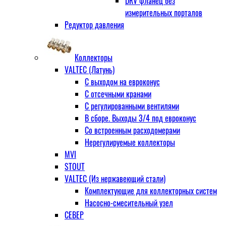
DRV фланец без
измерительных порталов
Редуктор давления
Коллекторы
VALTEC (Латунь)
С выходом на евроконус
С отсечными кранами
С регулированными вентилями
В сборе. Выходы 3/4 под евроконус
Со встроенным расходомерами
Нерегулируемые коллекторы
MVI
STOUT
VALTEC (Из нержавеющий стали)
Комплектующие для коллекторных систем
Насосно-смесительный узел
СЕВЕР