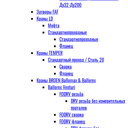
Ду32-Ду200
Затворы FAF
Краны LD
Муфта
Стандартнопроходные
Стандартнопроходные
Фланец
Краны TEMPER
Стандартный проход / Cталь 20
Сварка
Фланец
Краны BROEN Ballomax & Ballorex
Ballorex Venturi
FODRV резьба
DRV резьба без измерительных
порталов
FODRV сварка
FODRV фланец