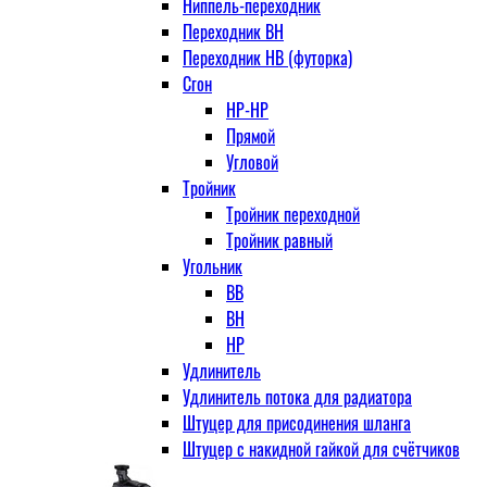
Ниппель-переходник
Переходник ВН
Переходник НВ (футорка)
Сгон
НР-НР
Прямой
Угловой
Тройник
Тройник переходной
Тройник равный
Угольник
ВВ
ВН
НР
Удлинитель
Удлинитель потока для радиатора
Штуцер для присодинения шланга
Штуцер с накидной гайкой для счётчиков