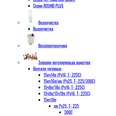
Серия ROUND PLUS
Водоочистка
Водоочистка
Воздухоотводчики
Запорно-регулирующая арматура
Вентили чугунные
15кч14п (Ру16, Т- 225С)
15кч16п/нж (Ру25, Т- 225/300С)
15ч8п/18п (Ру16, Т- 225С)
15ч9п/15ч19п (Ру16, Т- 225С)
15кч16п
нж Ру25, Т- 225
300С