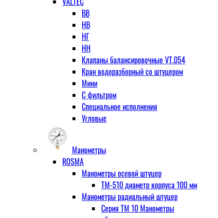
VALTEC
ВВ
НВ
НГ
НН
Клапаны балансировочные VT.054
Кран водоразборный со штуцером
Мини
С фильтром
Специальное исполнения
Угловые
Манометры
ROSMA
Манометры осевой штуцер
ТМ-510 диаметр корпуса 100 мм
Манометры радиальный штуцер
Серия ТМ 10 Манометры