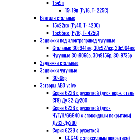
15ч9п
15ч19п (Ру16, Т- 225С)
Вентили стальные
15с22нж (Ру40, Т- 420С)
15с65нж (Ру16, Т- 425С)
Задвижки под электропривод чугунные
Стальные 30с941нж, 30с927нж, 30с964нж
Чугунные 30ч906бр, 30ч915бр, 30ч973бр
Задвижки стальные
Задвижки чугунные
30ч6бр
Затворы ABO valve
Серия 622В с рукояткой (диск нерж. сталь
CF8) Ду 32-Ду200
Серия 623В с рукояткой (диск
ЧУГУН/GGG40 с эпоксидным покрытием)
Ду32-Ду200
Серия 623В с рукояткой
GGG40 с эпоксидным покрытием)