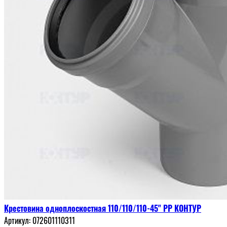
Крестовина одноплоскостная 110/110/110-45" РР КОНТУР
Артикул:
072601110311