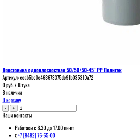
Крестовина одноплоскостная 50/50/50-45" РР Политэк
Артикул:
ecab5bc0e463673375dc91b035310a72
0
руб.
/ Штука
В наличии
В корзину
-
+
Наши контакты
Работаем с 8.30 до 17.00 пн-пт
+7 [8482] 76-65-00