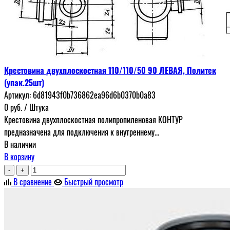
Крестовина двухплоскостная 110/110/50 90 ЛЕВАЯ, Политек
(упак.25шт)
Артикул:
6d81943f0b736862ea96d6b0370b0a83
0
руб.
/ Штука
Крестовина двухплоскостная полипропиленовая КОНТУР
предназначена для подключения к внутреннему...
В наличии
В корзину
-
+
В сравнение
Быстрый просмотр