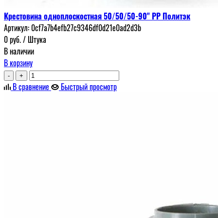
Крестовина одноплоскостная 50/50/50-90" РР Политэк
Артикул:
0cf7a7b4efb27c9346df0d21e0ad2d3b
0
руб.
/ Штука
В наличии
В корзину
-
+
В сравнение
Быстрый просмотр